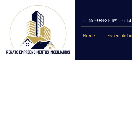
66 99984-3101
renato
Home
Especialida
CORRESPONDENTE BANCÁRIO