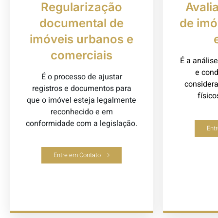
Regularização
Avali
documental de
de imó
imóveis urbanos e
comerciais
É a análise
e cond
É o processo de ajustar
consideran
registros e documentos para
físic
que o imóvel esteja legalmente
reconhecido e em
conformidade com a legislação.
Ent
Entre em Contato