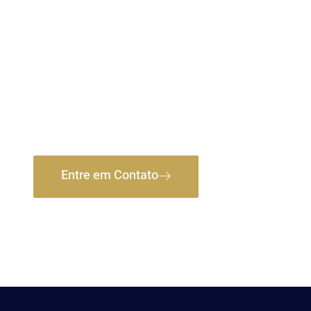
Soluções Financeiras e
Imobiliárias Completa
Só Lugar
Unindo expertise em crédito multibancos e regularizaçã
ofereço segurança e agilidade para seus investimentos 
Entre em Contato