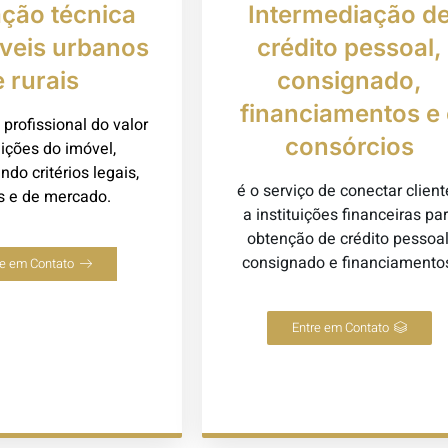
ação técnica
Intermediação d
veis urbanos
crédito pessoal,
e rurais
consignado,
financiamentos e 
 profissional do valor
consórcios
ições do imóvel,
do critérios legais,
é o serviço de conectar client
os e de mercado.
a instituições financeiras pa
obtenção de crédito pessoal
consignado e financiamento
re em Contato
Entre em Contato