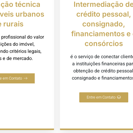
ação técnica
Intermediação d
veis urbanos
crédito pessoal,
e rurais
consignado,
financiamentos e 
 profissional do valor
consórcios
ições do imóvel,
do critérios legais,
é o serviço de conectar client
os e de mercado.
a instituições financeiras pa
obtenção de crédito pessoal
consignado e financiamento
re em Contato
Entre em Contato