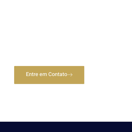
Soluções Financeiras e
Imobiliárias Completa
Só Lugar
Unindo expertise em crédito multibancos e regularizaçã
ofereço segurança e agilidade para seus investimentos 
Entre em Contato