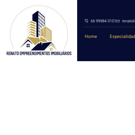
66 99984-3101
renato
Home
Especialida
CORRESPONDENTE BANCÁRIO