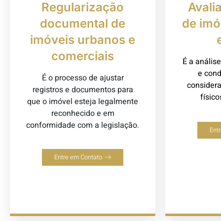
Regularização
Avali
documental de
de imó
imóveis urbanos e
comerciais
É a análise
e cond
É o processo de ajustar
consideran
registros e documentos para
físic
que o imóvel esteja legalmente
reconhecido e em
conformidade com a legislação.
Ent
Entre em Contato